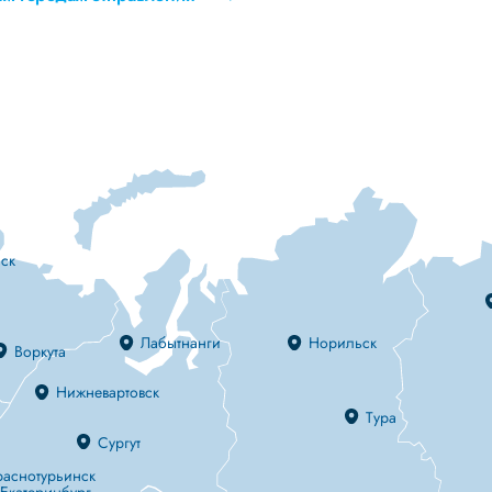
ск
Лабытнанги
Норильск
Воркута
Нижневартовск
Тура
Сургут
раснотурьинск
Екатеринбург