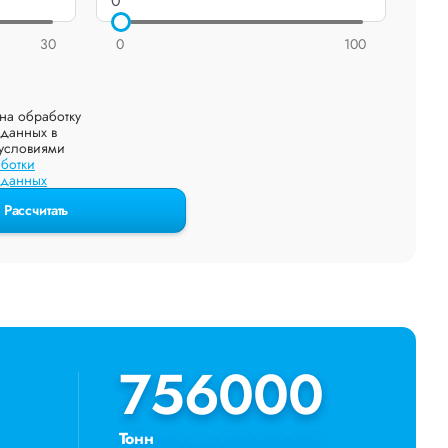
30
0
100
на обработку
данных в
 условиями
ботки
 данных
Рассчитать
756000
756000
Тонн