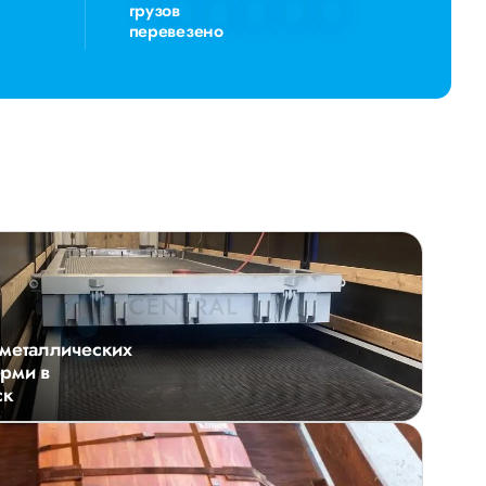
грузов
перевезено
металлических
рми в
ск