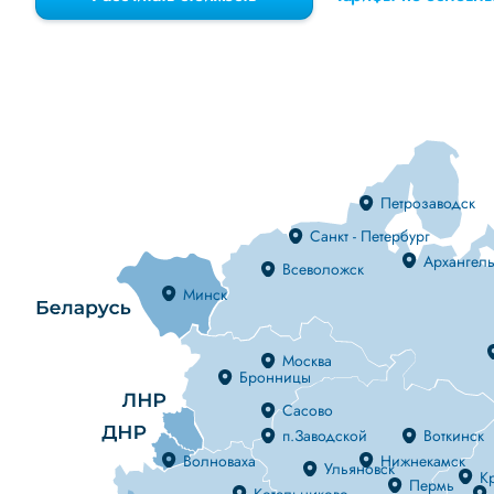
Петрозаводск
Санкт - Петербург
Архангель
Всеволожск
Минск
Москва
Бронницы
Сасово
п.Заводской
Воткинск
Волноваха
Нижнекамск
Ульяновск
К
Пермь
Котельниково