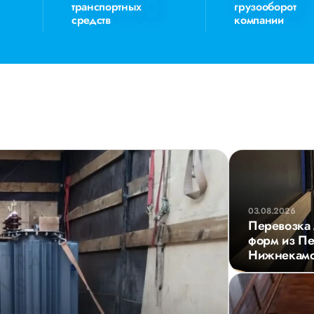
транспортных
грузооборот
средств
компании
03.08.2026
Перевозка 
форм из Пе
Нижнекам