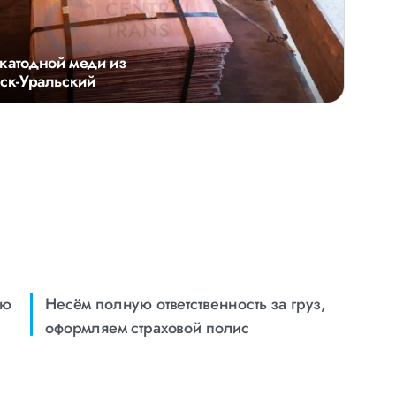
катодной меди из
нск-Уральский
ию
Несём полную ответственность за груз,
оформляем страховой полис