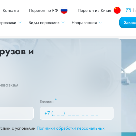
h
Контакты
Перегон по РФ
Перегон из Китая
еревозки
Виды перевозок
Направления
Заказ
рузов и
ревозкам
*
Телефон
тствии с условиями
Политики обработки персональных