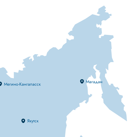
Магадан
Мегино-Кангаласск
Якутск