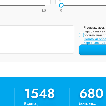
4.5
0
Я соглашаюсь 
персональных 
соответствии с
Политики обра
персональных
1548
1548
680
680
Единиц
Млн. т-км