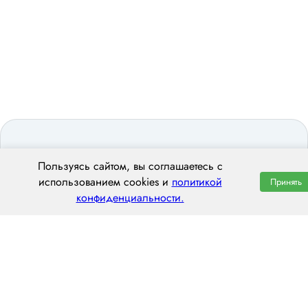
Пользуясь сайтом, вы соглашаетесь с
использованием cookies и
политикой
Принять
конфиденциальности.
ООО «ЦЕНТРАЛ ТРАНС»
656056, г. Барнаул, площадь Баварина, 2
пн–пт: 8:00–20:00
8 (800) 551 7490
hello@centraltrans.ru