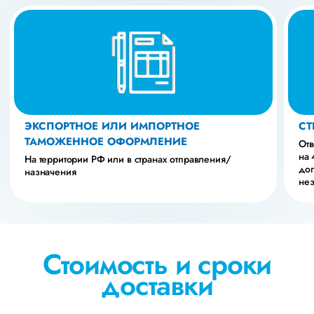
ЭКСПОРТНОЕ ИЛИ ИМПОРТНОЕ
СТ
ТАМОЖЕННОЕ ОФОРМЛЕНИЕ
Отв
на 
На территории РФ или в странах отправления/
доп
назначения
нез
Стоимость и сроки
доставки