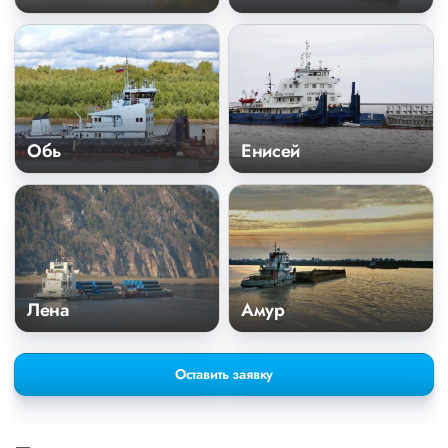
Обь
Енисей
Лена
Амур
Оставить заявку