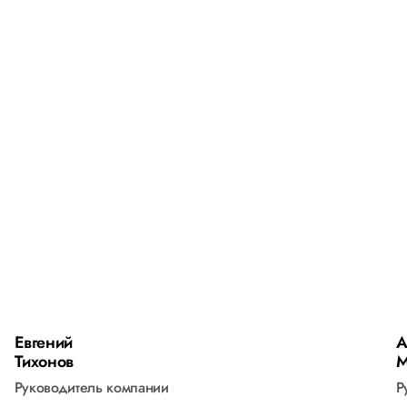
Евгений
А
Тихонов
М
Руководитель компании
Р