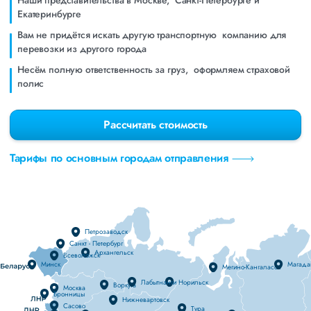
Наши представительства в Москве, Санкт-Петербурге и
Eкатеринбурге
Вам не придётся искать другую транспортную компанию для
перевозки из другого города
Несём полную ответственность за груз, оформляем страховой
полис
Рассчитать стоимость
Тарифы по основным городам отправления
Петрозаводск
Санкт - Петербург
Архангельск
Всеволожск
Минск
Магада
Мегино-Кангаласск
Лабытнанги
Норильск
Воркута
Москва
Бронницы
Нижневартовск
Сасово
Тура