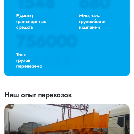
1548
680
Единиц
Млн. т-км
транспортных
грузооборот
средств
компании
756000
Тонн
грузов
перевезено
Наш опыт перевозок