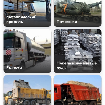
Металлический
профиль
Памятники
Никель и никелевые
Ёмкости
руды