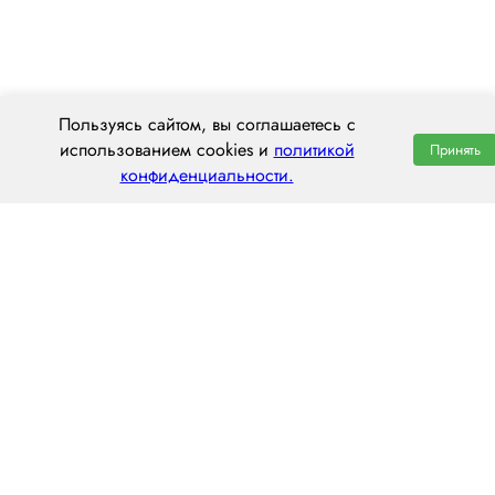
Пользуясь сайтом, вы соглашаетесь с
использованием cookies и
политикой
Принять
конфиденциальности.
ООО «ЦЕНТРАЛ ТРАНС»
656056, г. Барнаул, площадь Баварина, 2
пн–пт: 8:00–20:00
8 (800) 551 7490
hello@centraltrans.ru
Написать руководителю