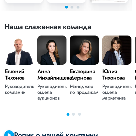
Наша слаженная команда
Евгений
Анна
Екатерина
Юлия
Тихонов
Михайлищева
Дернова
Тихонова
Руководитель
Руководитель
Менеджер
Руководитель
компании
отдела
по продажам
отдела
аукционов
маркетинга
Ролик о нашей компании