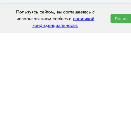
Пользуясь сайтом, вы соглашаетесь с
ООО «ЦЕНТРАЛ ТРАНС»
использованием cookies и
политикой
Принять
конфиденциальности.
656056, г. Барнаул, площадь Баварина, 2
пн–пт: 8:00–20:00
8 (800) 551 7490
hello@centraltrans.ru
Написать руководителю
О компании
Контакты
Наш опыт
Перегон по РФ
Статьи
Перегон из Китая
Вакансии